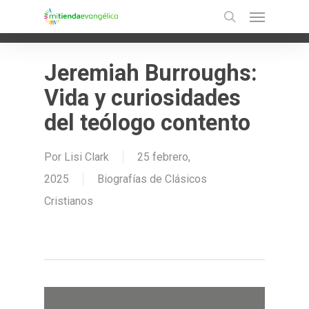
Menu
Skip
Ir a la versión móvil
search
to
main
Jeremiah Burroughs:
content
Vida y curiosidades
del teólogo contento
Por
Lisi Clark
25 febrero,
2025
Biografías de Clásicos
Cristianos