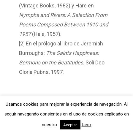
(Vintage Books, 1982) y Hare en
Nymphs and Rivers: A Selection From
Poems Composed Between 1910 and
1957
(Hale, 1957).
[2] En el prólogo al libro de Jeremiah
Burroughs:
The Saints Happiness:
Sermons on the Beatitudes
. Soli Deo
Gloria Pubns, 1997.
Usamos cookies para mejorar la experiencia de navegación. Al
BCC
Tags:
seguir navegando consientes en el uso de cookies explicado en
Biblioteca De Clásicos Cristianos
nuestro
Leer
Aceptar
Historia
Jeremiah Burroughs
Lisi Clark