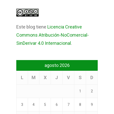
Este blog tiene
Licencia Creative
Commons Atribución-NoComercial-
SinDerivar 4.0 Internacional
.
agosto 2026
L
M
X
J
V
S
D
1
2
3
4
5
6
7
8
9