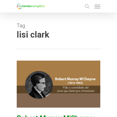
Menu
Skip
search
to
main
Tag
content
lisi clark