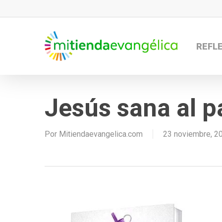
Skip
to
main
REFL
content
Jesús sana al pa
Por
Mitiendaevangelica.com
23 noviembre, 2