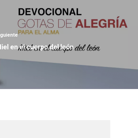
iguiente
iel en el cuerpo del león