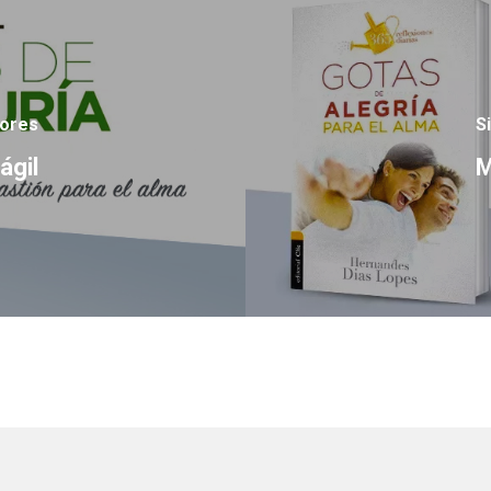
iores
S
́gil
M