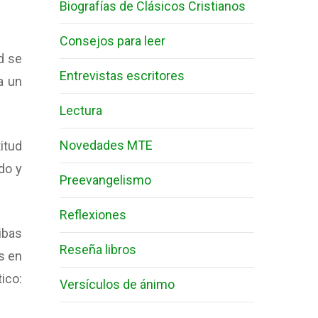
Biografías de Clásicos Cristianos
Consejos para leer
d se
Entrevistas escritores
ba un
Lectura
Novedades MTE
titud
ado y
Preevangelismo
Reflexiones
ribas
Reseña libros
s en
ico:
Versículos de ánimo