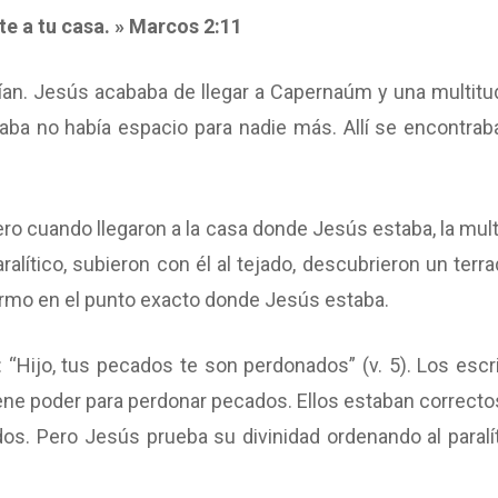
ete a tu casa. » Marcos 2:11
ían. Jesús acababa de llegar a Capernaúm y una multitu
taba no había espacio para nadie más. Allí se encontra
ero cuando llegaron a la casa donde Jesús estaba, la mul
alítico, subieron con él al tejado, descubrieron un terr
ermo en el punto exacto donde Jesús estaba.
ico: “Hijo, tus pecados te son perdonados” (v. 5). Los esc
ene poder para perdonar pecados. Ellos estaban correcto
os. Pero Jesús prueba su divinidad ordenando al paralít