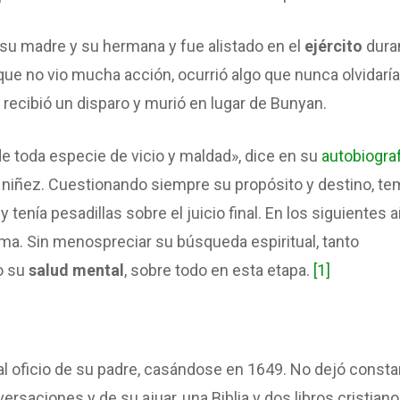
 su madre y su hermana y fue alistado en el
ejército
dura
que no vio mucha acción, ocurrió algo que nunca olvidaría
 recibió un disparo y murió en lugar de Bunyan.
la de toda especie de vicio y maldad», dice en su
autobiograf
 niñez. Cuestionando siempre su propósito y destino, te
 tenía pesadillas sobre el juicio final. En los siguientes 
ema. Sin menospreciar su búsqueda espiritual, tanto
o su
salud mental
, sobre todo en esta etapa.
[1]
l oficio de su padre, casándose en 1649. No dejó consta
rsaciones y de su ajuar, una Biblia y dos libros cristian