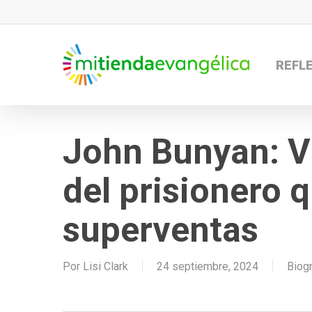
Skip
to
main
REFL
content
John Bunyan: V
del prisionero 
superventas
Por
Lisi Clark
24 septiembre, 2024
Biogr