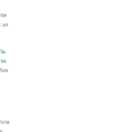
nte
: un
ía
,
mía
años
ncia
os