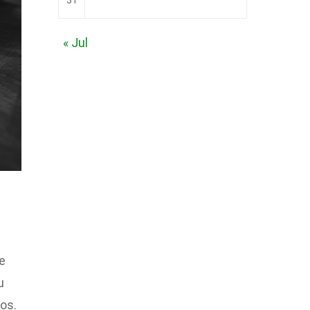
31
« Jul
e
u
sos.