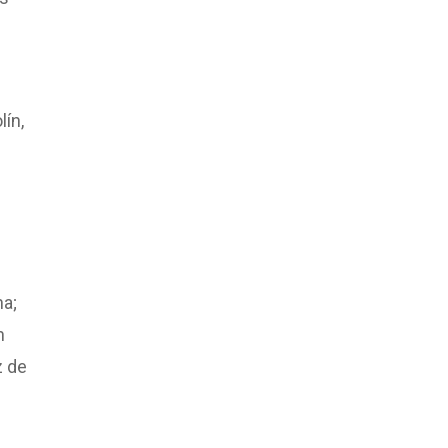
ín,
na;
n
z de