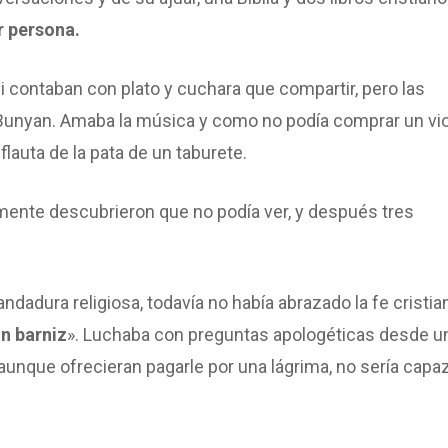
r persona.
i contaban con plato y cuchara que compartir, pero las
 Bunyan. Amaba la música y como no podía comprar un viol
 flauta de la pata de un taburete.
emente descubrieron que no podía ver, y después tres
adura religiosa, todavía no había abrazado la fe cristia
un barniz
». Luchaba con preguntas apologéticas desde u
unque ofrecieran pagarle por una lágrima, no sería capa