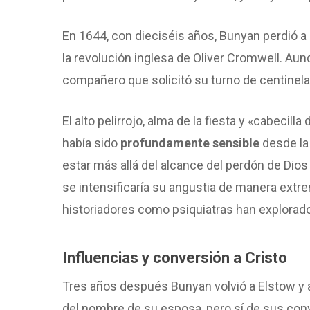
En 1644, con dieciséis años, Bunyan perdió a
la revolución inglesa de Oliver Cromwell. Aun
compañero que solicitó su turno de centinela
El alto pelirrojo, alma de la fiesta y «cabecil
había sido
profundamente sensible
desde la
estar más allá del alcance del perdón de Dios y
se intensificaría su angustia de manera extr
historiadores como psiquiatras han explorad
Influencias y conversión a Cristo
Tres años después Bunyan volvió a Elstow y a
del nombre de su esposa, pero sí de sus conve