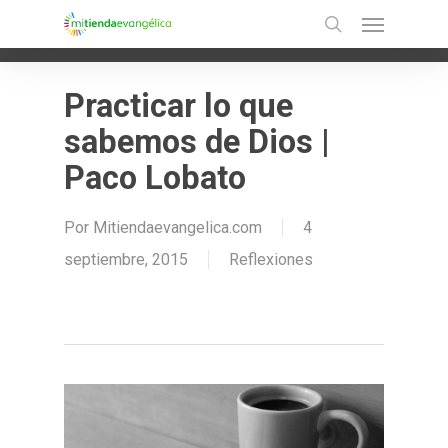
Menu
Skip
Ir a la versión móvil
search
to
main
Practicar lo que
content
sabemos de Dios |
Paco Lobato
Por
Mitiendaevangelica.com
4
septiembre, 2015
Reflexiones