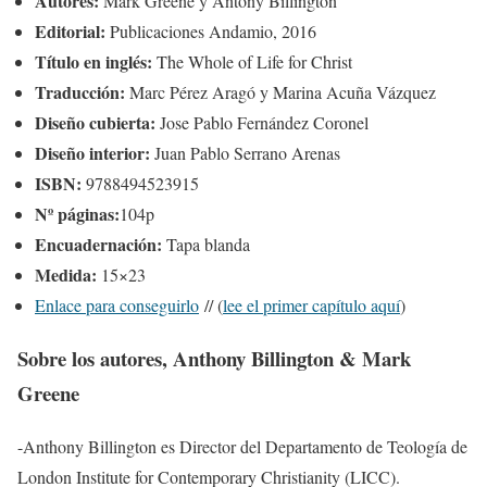
Autores:
Mark Greene y Antony Billington
Editorial:
Publicaciones Andamio, 2016
Título en inglés:
The Whole of Life for Christ
Traducción:
Marc Pérez Aragó y Marina Acuña Vázquez
Diseño cubierta:
Jose Pablo Fernández Coronel
Diseño interior:
Juan Pablo Serrano Arenas
ISBN:
9788494523915
Nº páginas:
104p
Encuadernación:
Tapa blanda
Medida:
15×23
Enlace para conseguirlo
// (
lee el primer capítulo aquí
)
Sobre los autores, Anthony Billington & Mark
Greene
-Anthony Billington es Director del Departamento de Teología de
London Institute for Contemporary Christianity (LICC).