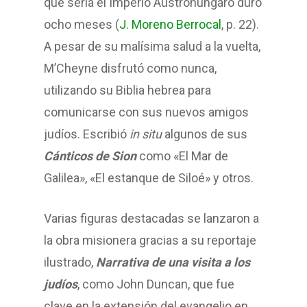
que sería el Imperio Austrohúngaro duró
ocho meses (
J. Moreno Berrocal
, p. 22).
A pesar de su malísima salud a la vuelta,
M’Cheyne disfrutó como nunca,
utilizando su Biblia hebrea para
comunicarse con sus nuevos amigos
judíos. Escribió
in situ
algunos de sus
Cánticos de Sion
como «El Mar de
Galilea», «El estanque de Siloé» y otros.
Varias figuras destacadas se lanzaron a
la obra misionera gracias a su reportaje
ilustrado,
Narrativa de una visita a los
judíos
, como John Duncan, que fue
clave en la extensión del evangelio en