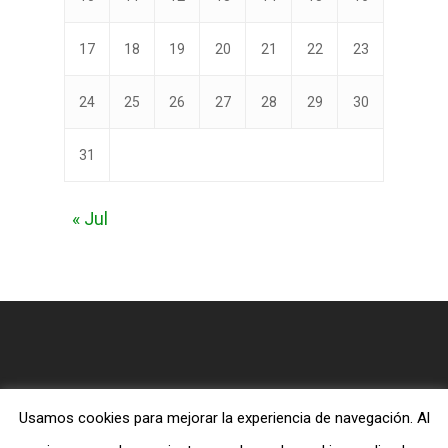
17
18
19
20
21
22
23
24
25
26
27
28
29
30
31
« Jul
Usamos cookies para mejorar la experiencia de navegación. Al
© 2026 Blog MiTiendaEvangelica.com.