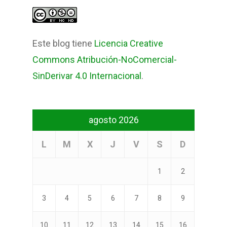
Este blog tiene
Licencia Creative
Commons Atribución-NoComercial-
SinDerivar 4.0 Internacional
.
agosto 2026
L
M
X
J
V
S
D
1
2
3
4
5
6
7
8
9
10
11
12
13
14
15
16