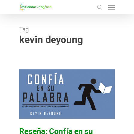
Menu
Skip
search
to
main
Tag
content
kevin deyoung
Reseña: Confía en su