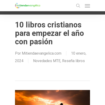
Menu
Skip
Ir a la versión móvil
search
to
main
10 libros cristianos
content
para empezar el año
con pasión
Por
Mitiendaevangelica.com
10 enero,
2024
Novedades MTE
,
Reseña libros