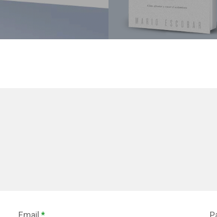
Email
*
P