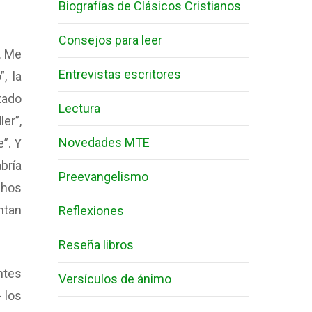
Biografías de Clásicos Cristianos
Consejos para leer
. Me
Entrevistas escritores
, la
tado
Lectura
er”,
Novedades MTE
”. Y
bría
Preevangelismo
chos
ntan
Reflexiones
Reseña libros
ntes
Versículos de ánimo
 los