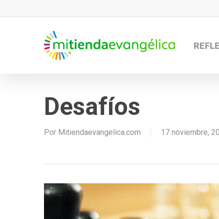
Skip
to
main
REFL
content
Desafíos
Por
Mitiendaevangelica.com
17 noviembre, 2