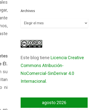
ales
gar,
Archivos
ante
Archivos
nos,
aste
ntes
Este blog tiene
Licencia Creative
 Él.
Commons Atribución-
n su
NoComercial-SinDerivar 4.0
itan
Internacional
.
o ni
agosto 2026
o en