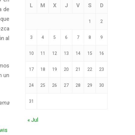
L
M
X
J
V
S
D
a de
nque
1
2
ezca
3
4
5
6
7
8
9
n al
10
11
12
13
14
15
16
amos
17
18
19
20
21
22
23
n un
24
25
26
27
28
29
30
31
rama
« Jul
ewis