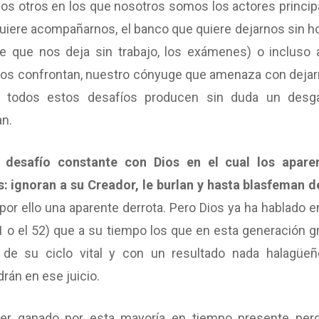
s otros en los que nosotros somos los actores princip
uiere acompañarnos, el banco que quiere dejarnos sin ho
e que nos deja sin trabajo, los exámenes) o incluso 
os confrontan, nuestro cónyuge que amenaza con dejar
 todos estos desafíos producen sin duda un desg
an.
desafío constante con Dios en el cual los apare
 ignoran a su Creador, le burlan y hasta blasfeman de
 por ello una aparente derrota. Pero Dios ya ha hablado e
1 o el 52) que a su tiempo los que en esta generación gr
l de su ciclo vital y con un resultado nada halagüeñ
rán en ese juicio.
ecer ganado por esta mayoría en tiempo presente per