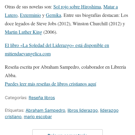
Otras de sus novelas son:
Sol rojo sobre Hiroshima
,
Matar a
Lutero
,
Exterminio
y
Gernika
. Entre sus biografías destacan: Los
doce legados de Steve Jobs (2012), Winston Churchill (2012) y
Martin Luther King
(2006).
El libro «La Soledad del Liderazgo» está disponible en
mitiendaevangelica.com
Reseña escrita por Abraham Sampedro, colaborador en Librería
Abba.
Puedes leer más reseñas de libros cristianos aquí
Categorías:
Reseña libros
Etiquetas:
Abraham Sampedro
,
libros liderazgo
,
liderazgo
cristiano
,
mario escobar