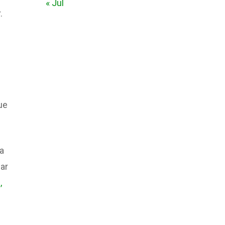
« Jul
.
ue
na
car
,