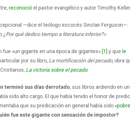
tre,
reconoció
el pastor evangélico y autor Timothy Keller
cepcional —dice el teólogo escocés Sinclair Ferguson—.
to
¿Por qué dedico tiempo a literatura inferior?»
wen fue «un gigante en una época de gigantes»
[1]
y que
le
particular por su libro,
La mortificación del pecado
, obra q
 Cristianos,
La victoria sobre el pecado
.
n terminó sus días derrotado
, sus libros ardiendo en u
ía sido alto cargo. El que había tenido el honor de predi
mentaba que su predicación en general había sido «
pobre
uién fue este gigante con sensación de impostor?