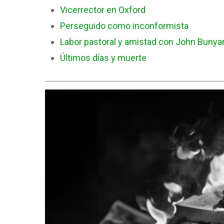
Vicerrector en Oxford
Perseguido como inconformista
Labor pastoral y amistad con John Bunya
Últimos días y muerte