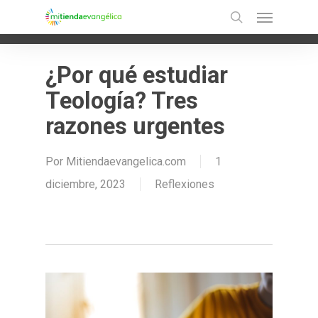
Menu
Skip
Ir a la versión móvil
search
to
main
¿Por qué estudiar
content
Teología? Tres
razones urgentes
Por
Mitiendaevangelica.com
1
diciembre, 2023
Reflexiones