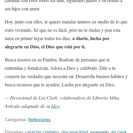
caminar con Dios todos los días, siguiendo juntos y sirviendo a
sus hijos con amor.
Hoy, junto con ellos, te quiero mandar ánimos en medio de lo que
estés viviendo. Sé que no es fácil, pero no te rindas y pon esta
a diario, lucha por
tarea en primer lugar todos los días:
alegrarte en Dios, el Dios que está por ti.
Busca tesoros en su Palabra. Rodéate de personas que te
entiendan y fortalezcan. Adora a Dios y celébralo. Dile a tu
corazón las verdades que necesita oír. Desarrolla buenos hábitos y
busca recursos que te ayuden. Lucha por alegrarte en Dios.
— Devocional de Lisi Clark, colaboradora de Librería Abba.
Artículo adaptado de su
blog
.
Categorías:
Reflexiones
Etiquetas:
carácter cristiano
,
discapacidad
,
evangelio
,
lisi clark
,