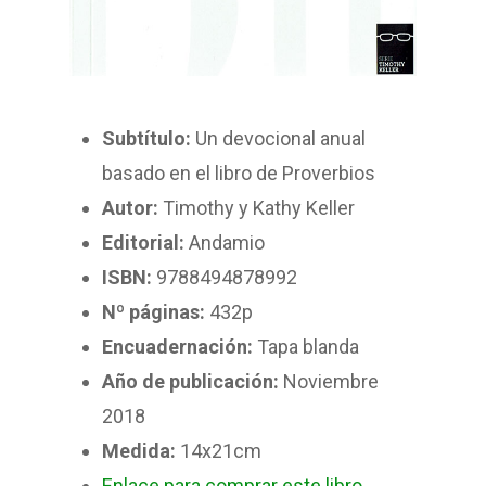
Subtítulo:
Un devocional anual
basado en el libro de Proverbios
Autor:
Timothy y Kathy Keller
Editorial:
Andamio
ISBN:
9788494878992
Nº páginas:
432p
Encuadernación:
Tapa blanda
Año de publicación:
Noviembre
2018
Medida:
14x21cm
Enlace para comprar este libro