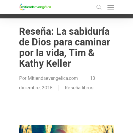
Menu
Skip
Ir a la versión móvil
search
to
main
Reseña: La sabiduría
content
de Dios para caminar
por la vida, Tim &
Kathy Keller
Por
Mitiendaevangelica.com
13
diciembre, 2018
Reseña libros